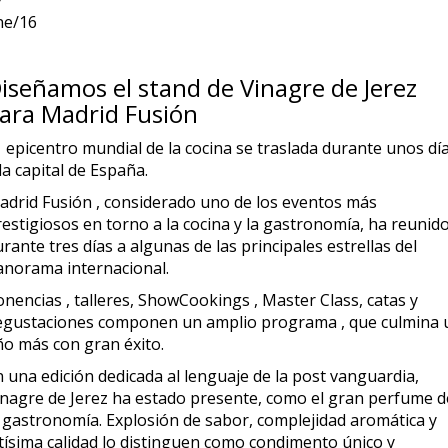
7
ne/16
iseñamos el stand de Vinagre de Jerez
ara Madrid Fusión
l epicentro mundial de la cocina se traslada durante unos dí
la capital de España.
adrid Fusión , considerado uno de los eventos más
estigiosos en torno a la cocina y la gastronomía, ha reunid
rante tres días a algunas de las principales estrellas del
anorama internacional.
nencias , talleres, ShowCookings , Master Class, catas y
egustaciones componen un amplio programa , que culmina 
ño más con gran éxito.
 una edición dedicada al lenguaje de la post vanguardia,
inagre de Jerez ha estado presente, como el gran perfume d
a gastronomía. Explosión de sabor, complejidad aromática y
ltísima calidad lo distinguen como condimento único y