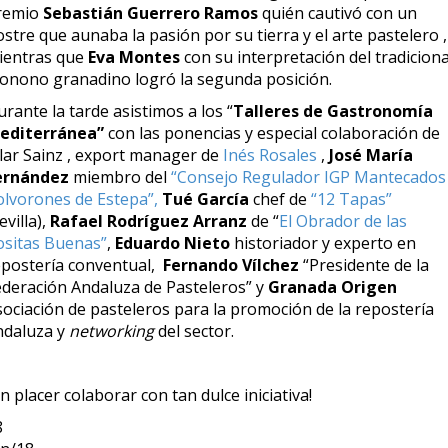
remio
Sebastián Guerrero
Ramos
quién cautivó con un
stre que aunaba la pasión por su tierra y el arte pastelero ,
ientras que
Eva Montes
con su interpretación del tradiciona
ionono granadino logró la segunda posición.
rante la tarde asistimos a los “
Talleres de Gastronomía
editerránea”
con las ponencias y especial colaboración de
ilar Sainz , export manager de
Inés Rosales
,
José María
ernández
miembro del
“Consejo Regulador IGP Mantecados
olvorones de Estepa”,
Tué García
chef de
“12 Tapas”
evilla),
Rafael Rodríguez Arranz
de “
El Obrador de las
ositas Buenas”
,
Eduardo Nieto
historiador y experto en
epostería conventual,
Fernando Vílchez
“Presidente de la
ederación Andaluza de Pasteleros” y
Granada Origen
sociación de pasteleros para la promoción de la repostería
ndaluza y
networking
del sector.
n placer colaborar con tan dulce iniciativa!
8