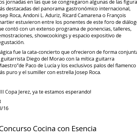
os jornadas en las que se congregaron algunas de las figur
ás destacadas del panorama gastronómico internacional,
osep Roca, Andoni L. Aduriz, Ricard Camarena o François
hartier estuvieron entre los ponentes de este foro de diálo
ue contó con un extenso programa de ponencias, talleres,
emostraciones, showcookings y espacio expositivo de
egustación.
ágica fue la cata-concierto que ofrecieron de forma conjunt
 guitarrista Diego del Morao con la mítica guitarra
Maestro”de Paco de Lucía y los exclusivos palos del flamenco
s puro y el sumiller con estrella Josep Roca.
III Copa Jerez, ya te estamos esperando!
3
l/16
 Concurso Cocina con Esencia