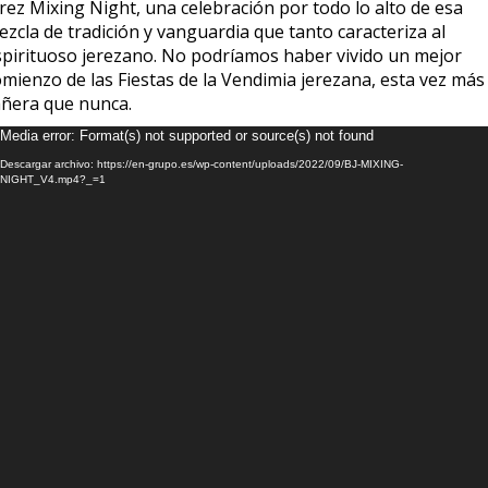
rez Mixing Night, una celebración por todo lo alto de esa
zcla de tradición y vanguardia que tanto caracteriza al
spirituoso jerezano. No podríamos haber vivido un mejor
omienzo de las Fiestas de la Vendimia jerezana, esta vez más
añera que nunca.
eproductor
Media error: Format(s) not supported or source(s) not found
e
Descargar archivo: https://en-grupo.es/wp-content/uploads/2022/09/BJ-MIXING-
deo
NIGHT_V4.mp4?_=1