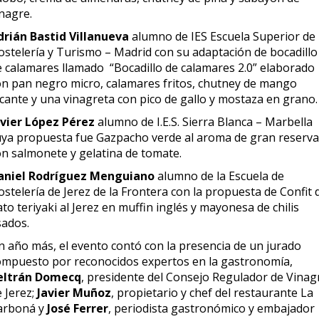
nagre.
drián Bastid Villanueva
alumno de IES Escuela Superior de
ostelería y Turismo – Madrid con su adaptación de bocadillo
e calamares llamado “Bocadillo de calamares 2.0” elaborado
on pan negro micro, calamares fritos, chutney de mango
icante y una vinagreta con pico de gallo y mostaza en grano.
avier López Pérez
alumno de I.E.S. Sierra Blanca – Marbella
uya propuesta fue Gazpacho verde al aroma de gran reserva
on salmonete y gelatina de tomate.
aniel Rodríguez Menguiano
alumno de la Escuela de
stelería de Jerez de la Frontera con la propuesta de Confit 
to teriyaki al Jerez en muffin inglés y mayonesa de chilis
sados.
n año más, el evento contó con la presencia de un jurado
ompuesto por reconocidos expertos en la gastronomía,
eltrán Domecq
, presidente del Consejo Regulador de Vinag
 Jerez;
Javier Muñoz
, propietario y chef del restaurante La
arboná y
José Ferrer
, periodista gastronómico y embajador