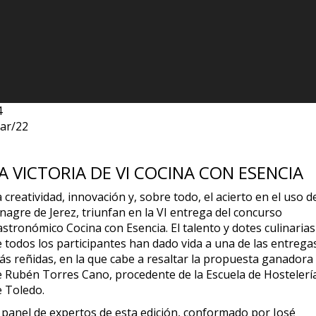
4
ar/22
A VICTORIA DE VI COCINA CON ESENCIA
 creatividad, innovación y, sobre todo, el acierto en el uso d
nagre de Jerez, triunfan en la VI entrega del concurso
stronómico Cocina con Esencia. El talento y dotes culinarias
e todos los participantes han dado vida a una de las entrega
ás reñidas, en la que cabe a resaltar la propuesta ganadora
e Rubén Torres Cano, procedente de la Escuela de Hostelerí
e Toledo.
l panel de expertos de esta edición, conformado por José