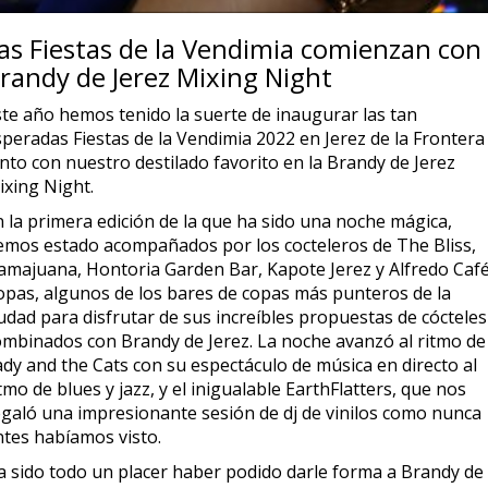
as Fiestas de la Vendimia comienzan con
randy de Jerez Mixing Night
ste año hemos tenido la suerte de inaugurar las tan
speradas Fiestas de la Vendimia 2022 en Jerez de la Frontera
nto con nuestro destilado favorito en la Brandy de Jerez
ixing Night.
n la primera edición de la que ha sido una noche mágica,
emos estado acompañados por los cocteleros de The Bliss,
amajuana, Hontoria Garden Bar, Kapote Jerez y Alfredo Caf
opas, algunos de los bares de copas más punteros de la
udad para disfrutar de sus increíbles propuestas de cócteles
ombinados con Brandy de Jerez. La noche avanzó al ritmo de
ady and the Cats con su espectáculo de música en directo al
tmo de blues y jazz, y el inigualable EarthFlatters, que nos
egaló una impresionante sesión de dj de vinilos como nunca
ntes habíamos visto.
a sido todo un placer haber podido darle forma a Brandy de