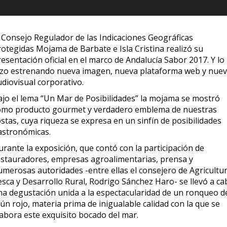
l Consejo Regulador de las Indicaciones Geográficas
rotegidas Mojama de Barbate e Isla Cristina realizó su
esentación oficial en el marco de Andalucía Sabor 2017. Y lo
izo estrenando nueva imagen, nueva plataforma web y nue
diovisual corporativo.
ajo el lema “Un Mar de Posibilidades” la mojama se mostró
omo producto gourmet y verdadero emblema de nuestras
stas, cuya riqueza se expresa en un sinfín de posibilidades
astronómicas.
rante la exposición, que contó con la participación de
estauradores, empresas agroalimentarias, prensa y
umerosas autoridades -entre ellas el consejero de Agricultur
esca y Desarrollo Rural, Rodrigo Sánchez Haro- se llevó a ca
na degustación unida a la espectacularidad de un ronqueo d
ún rojo, materia prima de inigualable calidad con la que se
labora este exquisito bocado del mar.