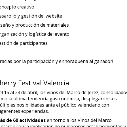
oncepto creativo
esarollo y gestión del website
iseño y producción de materiales
ganización y logística del evento
estión de participantes
Gracias por la participación y enhorabuena al ganador!
herry Festival Valencia
l 15 al 24 de abril, los vinos del Marco de Jerez, consolidado
omo la última tendencia gastronómica, desplegaron sus
ltiples posibilidades ante el público valenciano con
ugerentes experiencias.
ás de 60 actividades
en torno a los Vinos del Marco
ontaron con la implicación de numerosos establecimientos y