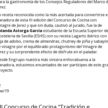
ara la gastronomía de los Consejos Reguladores del Marco 
rez.
a receta reconocida como la más acertada para convertirse 
anadora de esta III edición del Concurso de Cocina con
nagre de Jerez y que sin duda, cautivó al jurado, fue la de
olanda Astorga García
estudiante de la Escuela Superior d
stelería de Sevilla (ESHS) con su receta Lagarto ibérico con
eja de adobo, crema de almendras, chutney de piña y sabayó
e vinagre por el equilibrado protagonismo del Vinagre de
rez y su sorprendente efecto de disfrute en el paladar.
esde Engrupo nuestra más sincera enhorabuena a la
anadora, estuvimos encantados de ser partícipes de este gr
royecto.
2
ne/19
II Concurso de Cocina “Tradición e