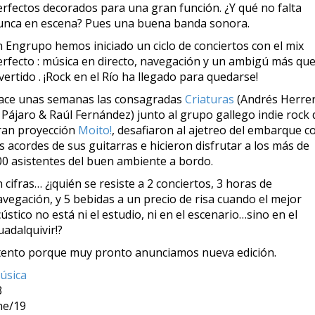
erfectos decorados para una gran función. ¿Y qué no falta
unca en escena? Pues una buena banda sonora.
n Engrupo hemos iniciado un ciclo de conciertos con el mix
erfecto : música en directo, navegación y un ambigú más qu
vertido . ¡Rock en el Río ha llegado para quedarse!
ace unas semanas las consagradas
Criaturas
(Andrés Herre
 Pájaro & Raúl Fernández) junto al grupo gallego indie rock 
ran proyección
Moito!
, desafiaron al ajetreo del embarque c
s acordes de sus guitarras e hicieron disfrutar a los más de
00 asistentes del buen ambiente a bordo.
 cifras… ¿¡quién se resiste a 2 conciertos, 3 horas de
avegación, y 5 bebidas a un precio de risa cuando el mejor
ústico no está ni el estudio, ni en el escenario…sino en el
adalquivir!?
tento porque muy pronto anunciamos nueva edición.
úsica
3
ne/19