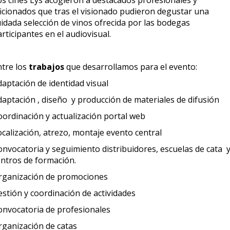
os cines Lys acogieron a destacados profesionales y
ficionados que tras el visionado pudieron degustar una
uidada selección de vinos ofrecida por las bodegas
rticipantes en el audiovisual.
tre los
trabajos
que desarrollamos para el evento:
daptación de identidad visual
daptación , diseño y producción de materiales de difusión
oordinación y actualización portal web
calización, atrezo, montaje evento central
onvocatoria y seguimiento distribuidores, escuelas de cata 
entros de formación.
rganización de promociones
estión y coordinación de actividades
onvocatoria de profesionales
rganización de catas