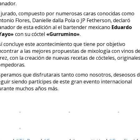
anador.
l jurado, compuesto por numerosas caras conocidas como
tonio Flores, Danielle dalla Pola o JP Fetherson, declaró
anador de esta edición al el bartender mexicano
Eduardo
Yayo»
con su cóctel
«Gurrumino»
.
sí concluye este acontecimiento que tiene por objetivo
ncontrar a las mejores propuestas de mixología con vinos d
rez, con la creación de nuevas recetas de cócteles, originales
ompedoras.
speramos que disfrutarais tanto como nosotros, deseosos 
eguir siendo partícipes de este gran evento internacional
urante muchos años más.