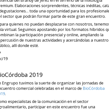
tencial del Brandy de Jerez en el terreno de la mixología
remium. Elaboraciones sorprendentes, técnicas inéditas, cat
 degustaciones… toda una oportunidad para los profesional
el sector que podrán formar parte de este gran encuentro.
 para quienes no puedan desplazarse con nosotros, tenemo
ala virtual. Seguimos apostando por los formatos híbridos q
mbinan la participación presencial y online, ampliando la
epercusión de nuestras actividades y acercándolas a nuestro
blico, allí donde esté.
7
ic/19
ioCórdoba 2019
n Engrupo tuvimos la suerte de organizar las jornadas de
ncuentro comercial celebradas en el marco de
BioCórdoba
019
.
omo especialistas de la comunicación en el sector
groalimentario, participar en este encuentro fue una