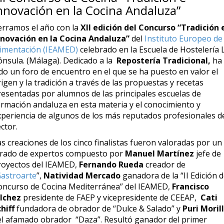
nnovación en la Cocina Andaluza”
erramos el año con la
XII edición del Concurso “Tradición 
nnovación en la Cocina Andaluza”
del
Instituto Europeo de
limentación (IEAMED)
celebrado en la Escuela de Hostelería 
ónsula. (Málaga). Dedicado a la
Repostería Tradicional,
ha
ido un foro de encuentro en el que se ha puesto en valor el
igen y la tradición a través de las propuestas y recetas
resentadas por alumnos de las principales escuelas de
ormación andaluza en esta materia y el conocimiento y
xperiencia de algunos de los más reputados profesionales d
ctor.
s creaciones de los cinco finalistas fueron valoradas por un
urado de expertos compuesto por
Manuel Martínez
jefe de
royectos del IEAMED,
Fernando Rueda
creador de
astroarte
”,
Natividad Mercado
ganadora de la “II Edición d
oncurso de Cocina Mediterránea” del IEAMED,
Francisco
ílchez
presidente de FAEP y vicepresidente de CEEAP,
Cati
chiff
fundadora de obrador de “Dulce & Salado” y
Puri Moril
el afamado obrador “Daza”. Resultó ganador del primer