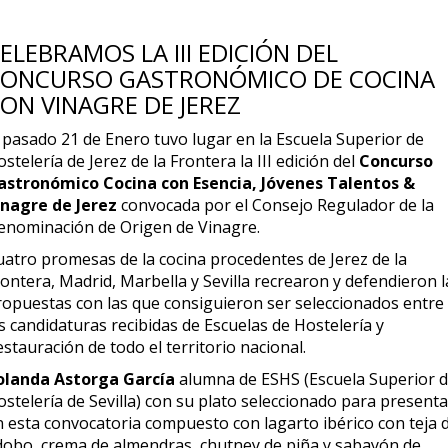
ELEBRAMOS LA III EDICIÓN DEL
ONCURSO GASTRONÓMICO DE COCINA
ON VINAGRE DE JEREZ
l pasado 21 de Enero tuvo lugar en la Escuela Superior de
stelería de Jerez de la Frontera la III edición del
Concurso
astronómico Cocina con Esencia, Jóvenes Talentos &
inagre de Jerez
convocada por el Consejo Regulador de la
enominación de Origen de Vinagre.
uatro promesas de la cocina procedentes de Jerez de la
ontera, Madrid, Marbella y Sevilla recrearon y defendieron l
ropuestas con las que consiguieron ser seleccionados entre
s candidaturas recibidas de Escuelas de Hostelería y
stauración de todo el territorio nacional.
olanda Astorga García
alumna de ESHS (Escuela Superior 
stelería de Sevilla) con su plato seleccionado para presenta
n esta convocatoria compuesto con lagarto ibérico con teja 
dobo, crema de almendras, chutney de piña y sabayón de