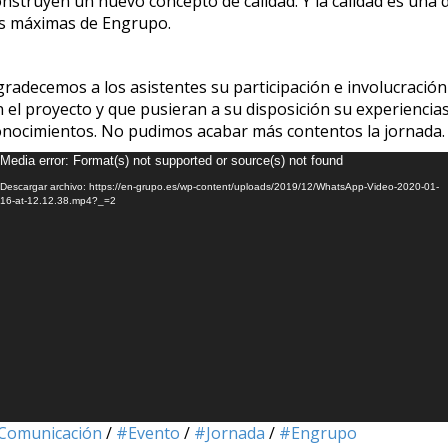
onstruyen un nuevo concepto de calidad. Y la calidad es una 
as máximas de Engrupo.
gradecemos a los asistentes su participación e involucración
 el proyecto y que pusieran a su disposición su experiencias
onocimientos. No pudimos acabar más contentos la jornada.
eproductor
Media error: Format(s) not supported or source(s) not found
e
Descargar archivo: https://en-grupo.es/wp-content/uploads/2019/12/WhatsApp-Video-2020-01-
deo
16-at-12.12.38.mp4?_=2
Comunicación
/
#Evento
/
#Jornada
/
#Engrupo