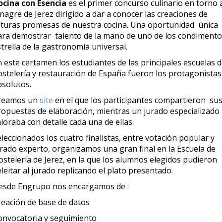
ocina con Esencia
es el primer concurso culinario en torno 
nagre de Jerez dirigido a dar a conocer las creaciones de
uturas promesas de nuestra cocina. Una oportunidad única
ara demostrar talento de la mano de uno de los condiment
trella de la gastronomía universal.
 este certamen los estudiantes de las principales escuelas 
ostelería y restauración de España fueron los protagonistas
bsolutos.
reamos un
site
en el que los participantes compartieron su
ropuestas de elaboración, mientras un jurado especializado
loraba con detalle cada una de ellas.
leccionados los cuatro finalistas, entre votación popular y
urado experto, organizamos una gran final en la Escuela de
ostelería de Jerez, en la que los alumnos elegidos pudieron
leitar al jurado replicando el plato presentado.
esde Engrupo nos encargamos de :
reación de base de datos
onvocatoria y seguimiento