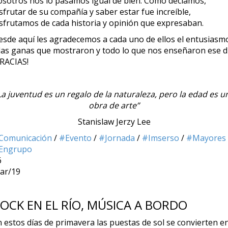
osotros nos lo pasamos igual de bien. Como decíamos,
sfrutar de su compañía y saber estar fue increíble,
isfrutamos de cada historia y opinión que expresaban.
esde aquí les agradecemos a cada uno de ellos el entusiasm
 las ganas que mostraron y todo lo que nos enseñaron ese dí
GRACIAS!
La juventud es un regalo de la naturaleza, pero la edad es u
obra de arte”
Stanislaw Jerzy Lee
Comunicación
/
#Evento
/
#Jornada
/
#Imserso
/
#Mayores
Engrupo
6
ar/19
OCK EN EL RÍO, MÚSICA A BORDO
n estos días de primavera las puestas de sol se convierten e