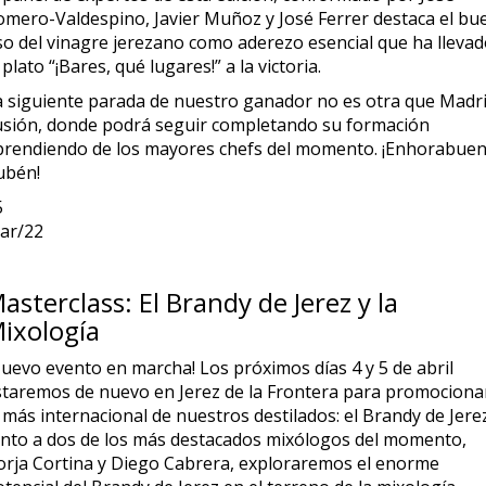
omero-Valdespino, Javier Muñoz y José Ferrer destaca el bu
so del vinagre jerezano como aderezo esencial que ha lleva
 plato “¡Bares, qué lugares!” a la victoria.
a siguiente parada de nuestro ganador no es otra que Madr
usión, donde podrá seguir completando su formación
prendiendo de los mayores chefs del momento. ¡Enhorabue
ubén!
5
ar/22
asterclass: El Brandy de Jerez y la
ixología
Nuevo evento en marcha! Los próximos días 4 y 5 de abril
staremos de nuevo en Jerez de la Frontera para promociona
 más internacional de nuestros destilados: el Brandy de Jerez
unto a dos de los más destacados mixólogos del momento,
orja Cortina y Diego Cabrera, exploraremos el enorme