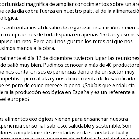
portunidad magnífica de ampliar conocimientos sobre un ár
e cada día cobra fuerza en nuestro país, el de la alimentaci
ológica.
os enfrentamos al desafío de organizar una misión comerci
on compradores de toda España en apenas 15 días y eso nos
upuso un reto. Pero aquí nos gustan los retos así que nos
usimos manos a la obra.
nalmente el día 12 de diciembre tuvieron lugar las reuniones
odo salió muy bien. Pudimos conocer a más de 40 productor
ue nos contaron sus experiencias dentro de un sector muy
mpetitivo pero al alza y nos dimos cuenta de lo sacrificado
ue es pero de como merece la pena. ¿Sabíais que Andalucía
dera la producción ecológica en España y es un referente a
ivel europeo?
os alimentos ecológicos vienen para ensanchar nuestra
periencia sensorial: sabroso, saludable y sostenible. Son
alores completamente asentados en la sociedad actual y