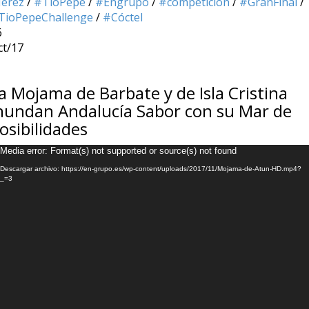
Jerez
/
#TíoPepe
/
#Engrupo
/
#competición
/
#GranFinal
/
TioPepeChallenge
/
#Cóctel
6
ct/17
a Mojama de Barbate y de Isla Cristina
nundan Andalucía Sabor con su Mar de
osibilidades
eproductor
Media error: Format(s) not supported or source(s) not found
e
Descargar archivo: https://en-grupo.es/wp-content/uploads/2017/11/Mojama-de-Atun-HD.mp4?
deo
_=3