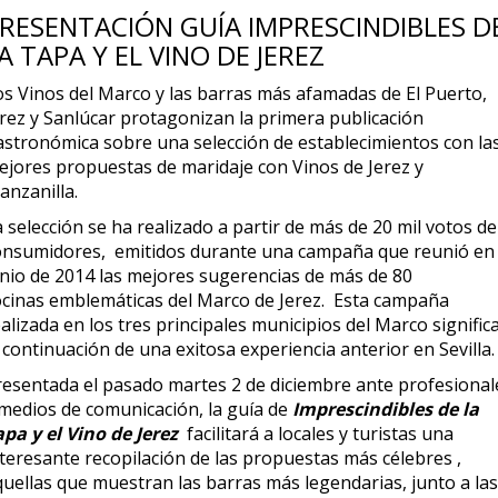
RESENTACIÓN GUÍA IMPRESCINDIBLES D
A TAPA Y EL VINO DE JEREZ
os Vinos del Marco y las barras más afamadas de El Puerto,
erez y Sanlúcar protagonizan la primera publicación
astronómica sobre una selección de establecimientos con la
ejores propuestas de maridaje con Vinos de Jerez y
anzanilla.
 selección se ha realizado a partir de más de 20 mil votos de
onsumidores, emitidos durante una campaña que reunió en
unio de 2014 las mejores sugerencias de más de 80
ocinas emblemáticas del Marco de Jerez. Esta campaña
alizada en los tres principales municipios del Marco signific
 continuación de una exitosa experiencia anterior en Sevilla.
resentada el pasado martes 2 de diciembre ante profesional
 medios de comunicación, la guía de
Imprescindibles de la
apa y el Vino de Jerez
facilitará a locales y turistas una
nteresante recopilación de las propuestas más célebres ,
quellas que muestran las barras más legendarias, junto a las