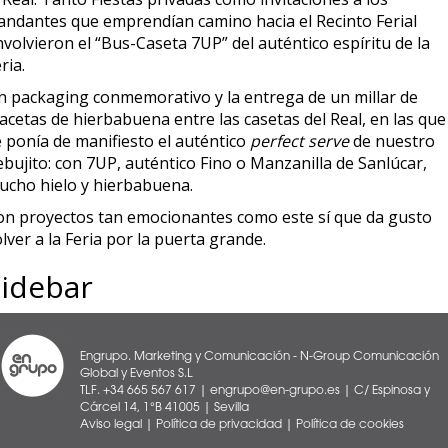
iandantes que emprendían camino hacia el Recinto Ferial
volvieron el “Bus-Caseta 7UP” del auténtico espíritu de la
ria.
n packaging conmemorativo y la entrega de un millar de
acetas de hierbabuena entre las casetas del Real, en las que
e ponía de manifiesto el auténtico
perfect serve
de nuestro
bujito: con 7UP, auténtico Fino o Manzanilla de Sanlúcar,
ucho hielo y hierbabuena.
on proyectos tan emocionantes como este sí que da gusto
lver a la Feria por la puerta grande.
Sidebar
Engrupo. Marketing y Comunicación - N-Group Comunicación
Global y Eventos S.L
TLF. +34 665 567 617 | engrupo@en-grupo.es | C/ Espinosa y
Cárcel 14, 1°B 41005 | Sevilla
Aviso legal
|
Política de privacidad
|
Política de cookies