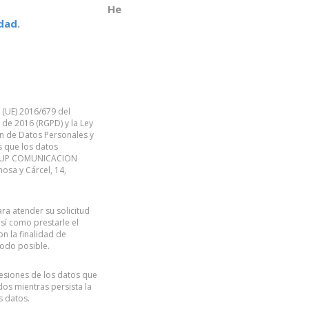
He
idad
.
 (UE) 2016/679 del
 de 2016 (RGPD) y la Ley
n de Datos Personales y
s que los datos
ROUP COMUNICACION
osa y Cárcel, 14,
a atender su solicitud
sí como prestarle el
on la finalidad de
modo posible.
esiones de los datos que
dos mientras persista la
s datos.