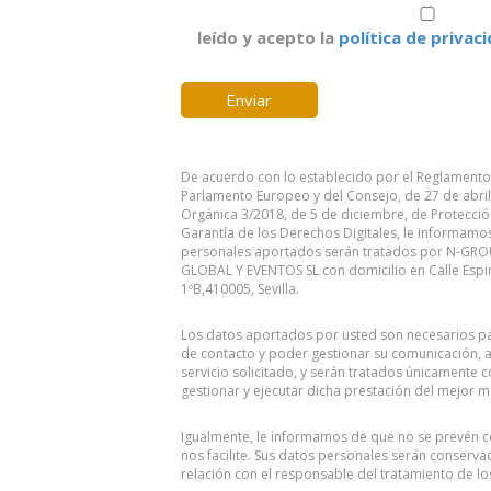
leído y acepto la
política de privac
De acuerdo con lo establecido por el Reglamento
Parlamento Europeo y del Consejo, de 27 de abril
Orgánica 3/2018, de 5 de diciembre, de Protecció
Garantía de los Derechos Digitales, le informamo
personales aportados serán tratados por N-G
GLOBAL Y EVENTOS SL con domicilio en Calle Espin
1ºB,410005, Sevilla.
Los datos aportados por usted son necesarios par
de contacto y poder gestionar su comunicación, a
servicio solicitado, y serán tratados únicamente c
gestionar y ejecutar dicha prestación del mejor 
Igualmente, le informamos de que no se prevén c
nos facilite. Sus datos personales serán conserva
relación con el responsable del tratamiento de lo