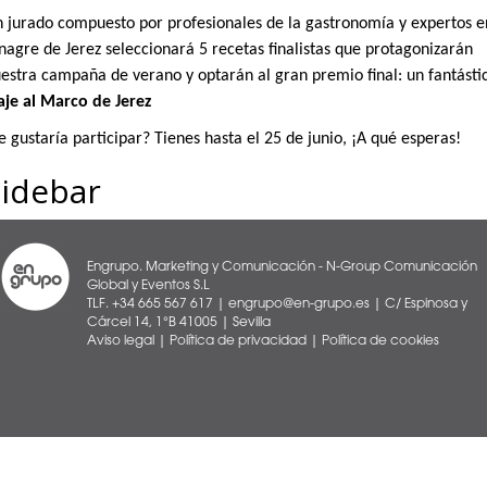
 jurado compuesto por profesionales de la gastronomía y expertos e
nagre de Jerez seleccionará 5 recetas finalistas que protagonizarán
estra campaña de verano y optarán al gran premio final: un fantásti
aje al Marco de Jerez
e gustaría participar? Tienes hasta el 25 de junio, ¡A qué esperas!
Sidebar
Engrupo. Marketing y Comunicación - N-Group Comunicación
Global y Eventos S.L
TLF. +34 665 567 617 | engrupo@en-grupo.es | C/ Espinosa y
Cárcel 14, 1°B 41005 | Sevilla
Aviso legal
|
Política de privacidad
|
Política de cookies