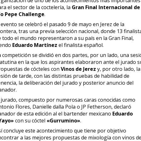
rganización de uno de los acontecimientos más importantes
ra el sector de la coctelería, la
Gran Final Internacional de
ío Pepe Challenge
.
 evento se celebró el pasado 9 de mayo en Jerez de la
ontera, tras una previa selección nacional, donde 13 finalist
e todo el mundo representaron a su país en la Gran Final,
iendo
Eduardo Martínez
el finalista español.
 competición se dividió en dos partes, por un lado, una ses
atutina en la que los aspirantes elaboraron ante el jurado s
ropuestas de cócteles con
Vinos de Jerez
y, por otro lado, la
sión de tarde, con las distintas pruebas de habilidad de
nencia, la deliberación del jurado y posterior anuncio del
anador.
l jurado, compuesto por numerosas caras conocidas como
tonio Flores, Danielle dalla Pola o JP Fetherson, declaró
anador de esta edición al el bartender mexicano
Eduardo
Yayo»
con su cóctel
«Gurrumino»
.
sí concluye este acontecimiento que tiene por objetivo
ncontrar a las mejores propuestas de mixología con vinos d