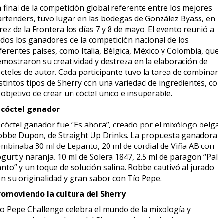
 final de la competición global referente entre los mejores
artenders, tuvo lugar en las bodegas de González Byass, en
rez de la Frontera los días 7 y 8 de mayo. El evento reunió a
odos los ganadores de la competición nacional de los
ferentes países, como Italia, Bélgica, México y Colombia, qu
emostraron su creatividad y destreza en la elaboración de
cteles de autor. Cada participante tuvo la tarea de combinar
stintos tipos de Sherry con una variedad de ingredientes, c
 objetivo de crear un cóctel único e insuperable.
l cóctel ganador
l cóctel ganador fue “Es ahora”, creado por el mixólogo belg
obbe Dupon, de Straight Up Drinks. La propuesta ganadora
ombinaba 30 ml de Lepanto, 20 ml de cordial de Viña AB con
gurt y naranja, 10 ml de Solera 1847, 2.5 ml de paragon “Pa
nto” y un toque de solución salina. Robbe cautivó al jurado
on su originalidad y gran sabor con Tío Pepe.
romoviendo la cultura del Sherry
ío Pepe Challenge celebra el mundo de la mixología y