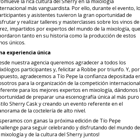
omueve la rica cultura del Sherry en la mixología
ternacional más vanguardista. Por ello, durante el evento, l
articipantes y asistentes tuvieron la gran oportunidad de
sfrutar y realizar talleres y masterclasses sobre los vinos de
erez, impartidos por expertos del mundo de la mixología, qu
bordaron tanto en su historia como la producción de estos
nos únicos.
na experiencia única
esde nuestra agencia queremos agradecer a todos los
xólogos participantes y, felicitar a Robbe por triunfo. Y, por
upuesto, agradecemos a Tío Pepe la confianza depositada e
osotros para la organización de la competición internaciona
eferente para los mejores expertos en mixología, dándonos 
portunidad de preparar una escenografía única al más puro
stilo Sherry Cask y creando un evento referente en el
norama de la coctelería de alto nivel.
Esperamos con ganas la próxima edición de Tío Pepe
hallenge para seguir celebrando y disfrutando del mundo de
 mixología y de la cultura del Sherry juntos!