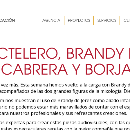
AGENCIA
PROYECTOS
SERVICIOS
CLI
TELERO, BRANDY D
CABRERA Y BORJA
 vez más. Esta semana hemos vuelto a la carga con Brandy de 
acompañados de las dos grandes figuras de la mixología: Di
um nos muestran el uso de Brandy de Jerez como aliado infali
rio no podemos estar más maravillados de contar con el espa
 para nuestros profesionales y sus refrescantes creaciones.
os expertas para crear estas piezas audiovisuales, con las 
e estas espectaculares recetas con la mejor compañía que po