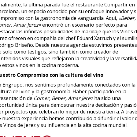
inalmente, la última parada fue el restaurante Compartir en
arcelona, un espacio conocido por su enfoque innovador y 
ompromiso con la gastronomía de vanguardia. Aquí,
«Beber,
omer, Amar Jerez»
encontró un escenario perfecto para
stacar las infinitas posibilidades de maridaje que los Vinos 
erez ofrecen en compañía del chef Eduard Xatruch y el sumill
odrigo Briseño. Desde nuestra agencia estuvimos presentes
o solo como testigos, sino también como creador de
ntenidos visuales que reflejaron la creatividad y la versatili
e estos vinos en la cocina moderna.
uestro Compromiso con la cultura del vino
n Engrupo, nos sentimos profundamente conectados con la
ltura del vino y la gastronomía. Haber participado en la
resentación de
Comer, Beber, Amar Jerez
ha sido una
portunidad única para demostrar nuestra dedicación y pasi
r proyectos que celebran lo mejor de nuestra tierra. A trav
e nuestra experiencia hemos contribuido a difundir el valor 
s Vinos de Jerez y su influencia en la alta cocina mundial.