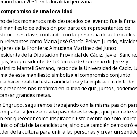
mino hacia 2031 en la localidad jerezana.
l compromiso de una localidad
no de los momentos más destacados del evento fue la firma
el manifiesto de adhesión por parte de representantes de
stituciones clave, contando con la presencia de autoridades
an relevantes como María José García-Pelayo Jurado, Alcalde
e Jerez de la Frontera; Almudena Martínez del Junco,
esidenta de la Diputación Provincial de Cádiz; Javier Sánche
ojas, Vicepresidente de la Cámara de Comercio de Jerez y
simiro Mantell Serrano, rector de la Universidad de Cádiz. L
irma de este manifiesto simboliza el compromiso conjunto
ra hacer realidad esta candidatura y la implicación de todos
os presentes nos reafirma en la idea de que, juntos, podemo
lcanzar grandes metas.
n Engrupo, seguiremos trabajando con la misma pasión par
compañar a Jerez en cada paso de este viaje, que promete s
an enriquecedor como inspirador. Este evento no solo marcó
 inicio oficial de la candidatura, sino que también demostró e
der de la cultura para unir a las personas y crear un sentid