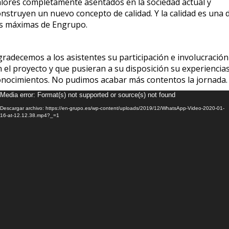
alores completamente asentados en la sociedad actual y
onstruyen un nuevo concepto de calidad. Y la calidad es una 
as máximas de Engrupo.
gradecemos a los asistentes su participación e involucración
 el proyecto y que pusieran a su disposición su experiencias
onocimientos. No pudimos acabar más contentos la jornada.
eproductor
Media error: Format(s) not supported or source(s) not found
e
Descargar archivo: https://en-grupo.es/wp-content/uploads/2019/12/WhatsApp-Video-2020-01-
deo
16-at-12.12.38.mp4?_=1