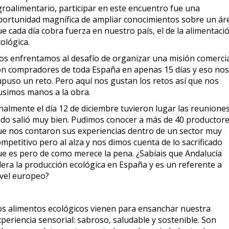
groalimentario, participar en este encuentro fue una
portunidad magnífica de ampliar conocimientos sobre un ár
e cada día cobra fuerza en nuestro país, el de la alimentaci
ológica.
os enfrentamos al desafío de organizar una misión comerci
on compradores de toda España en apenas 15 días y eso nos
upuso un reto. Pero aquí nos gustan los retos así que nos
usimos manos a la obra.
nalmente el día 12 de diciembre tuvieron lugar las reuniones
odo salió muy bien. Pudimos conocer a más de 40 productor
ue nos contaron sus experiencias dentro de un sector muy
mpetitivo pero al alza y nos dimos cuenta de lo sacrificado
ue es pero de como merece la pena. ¿Sabíais que Andalucía
dera la producción ecológica en España y es un referente a
ivel europeo?
os alimentos ecológicos vienen para ensanchar nuestra
periencia sensorial: sabroso, saludable y sostenible. Son