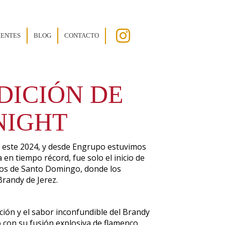
IENTES
BLOG
CONTACTO
EDICIÓN DE
NIGHT
ar este 2024, y desde Engrupo estuvimos
en tiempo récord, fue solo el inicio de
tros de Santo Domingo, donde los
Brandy de Jerez.
ición y el sabor inconfundible del Brandy
 con su fusión explosiva de flamenco,