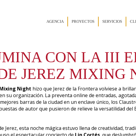
AGENCIA
PROYECTOS
SERVICIOS
CL
UMINA CON LA III 
DE JEREZ MIXING 
 Mixing Night
hizo que Jerez de la Frontera volviese a brill
n su organización. La preventa online de entradas, agotada 
 mejores barras de la ciudad en un enclave único, los Claus
puestas de autor que pusieron de relieve la versatilidad del 
e Jerez, esta noche mágica estuvo llena de creatividad, trad
 puso el espectacular concierto de
Lin Cortés
, que deslumbró