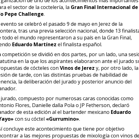
rganización de uno de los acontecimientos más importantes
ra el sector de la coctelería, la
Gran Final Internacional de
ío Pepe Challenge
.
 evento se celebró el pasado 9 de mayo en Jerez de la
ontera, tras una previa selección nacional, donde 13 finalist
e todo el mundo representaron a su país en la Gran Final,
iendo
Eduardo Martínez
el finalista español.
 competición se dividió en dos partes, por un lado, una ses
atutina en la que los aspirantes elaboraron ante el jurado s
ropuestas de cócteles con
Vinos de Jerez
y, por otro lado, la
sión de tarde, con las distintas pruebas de habilidad de
nencia, la deliberación del jurado y posterior anuncio del
anador.
l jurado, compuesto por numerosas caras conocidas como
tonio Flores, Danielle dalla Pola o JP Fetherson, declaró
anador de esta edición al el bartender mexicano
Eduardo
Yayo»
con su cóctel
«Gurrumino»
.
sí concluye este acontecimiento que tiene por objetivo
ncontrar a las mejores propuestas de mixología con vinos d