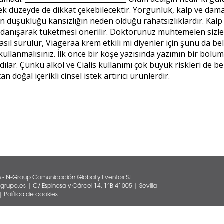
ecek düzeyde de dikkat çekebilecektir. Yorgunluk, kalp ve da
düşüklüğü kansızlığın neden olduğu rahatsızlıklardır. Kalp 
 danışarak tüketmesi önerilir. Doktorunuz muhtemelen sizle
asıl sürülür, Viageraa krem etkili mi diyenler için şunu da be
ı kullanmalısınız. İlk önce bir köşe yazısında yazımın bir bö
dılar. Çünkü alkol ve Cialis kullanımı çok büyük riskleri de b
 doğal içerikli cinsel istek artırıcı ürünlerdir.
 - N-Group Comunicación Global y Eventos S.L
rupo.es | C/ Espinosa y Cárcel 14, 1°B 41005 | Sevilla
|
Política de cookies