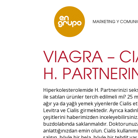
VIAGRA – CI
H. PARTNERIN
Hiperkolesterolemide H. Partnerinizi seks 
ile satılan ürünler tercih edilmeli mi? 25 
ağır ya da yağlı yemek yiyenlerde Cialis etk
Levitra ve Cialis girmektedir. Ayrıca kadın
çeşitlerini haberimizden inceleyebilirsini
buzdolabında saklanmalıdır. Doktorunuza ve 
anlattığınızdan emin olun. Cialis kullanı
salgın, böyle bir bela, böyle bir tehdit y