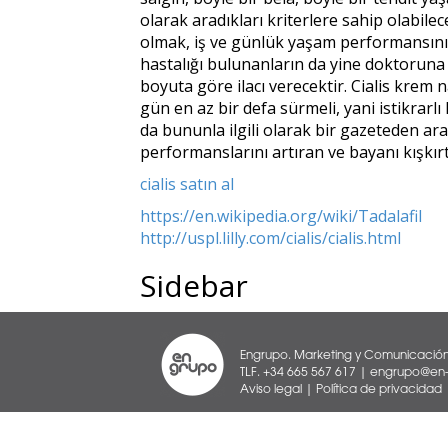
olarak aradıkları kriterlere sahip olabil
olmak, iş ve günlük yaşam performansının 
hastalığı bulunanların da yine doktoruna
boyuta göre ilacı verecektir. Cialis krem n
gün en az bir defa sürmeli, yani istikrarl
da bununla ilgili olarak bir gazeteden ara
performanslarını artıran ve bayanı kışkırtan
cialis satın al
https://en.wikipedia.org/wiki/Tadalafil
http://uspl.lilly.com/cialis/cialis.html
Sidebar
Engrupo. Marketing y Comunicación
TLF. +34 665 567 617 | engrupo@en-g
Aviso legal
|
Política de privacidad