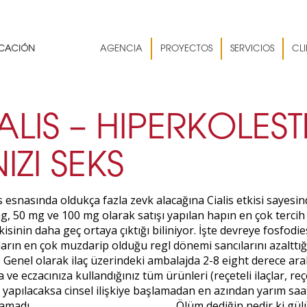
AGENCIA
PROYECTOS
SERVICIOS
CLI
ALIS – HIPERKOLES
IZI SEKS
esnasında oldukça fazla zevk alacağına Cialis etkisi sayesind
mg, 50 mg ve 100 mg olarak satışı yapılan hapın en çok tercih 
isinin daha geç ortaya çıktığı biliniyor. İşte devreye fosfodies
ların en çok muzdarip olduğu regl dönemi sancılarını azalttığı 
z. Genel olarak ilaç üzerindeki ambalajda 2-8 eight derece ar
eczacınıza kullandığınız tüm ürünleri (reçeteli ilaçlar, reçet
mı yapılacaksa cinsel ilişkiye başlamadan en azından yarım sa
aşamadı. _____________________________ Ölüm dediğin nedir ki g