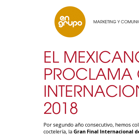
EL MEXICAN
PROCLAMA 
INTERNACIO
2018
Por segundo año consecutivo, hemos cola
coctelería, la
Gran Final Internacional 