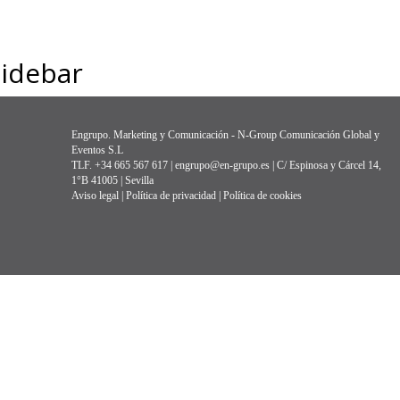
Sidebar
Engrupo. Marketing y Comunicación - N-Group Comunicación Global y
Eventos S.L
TLF. +34 665 567 617 | engrupo@en-grupo.es | C/ Espinosa y Cárcel 14,
1°B 41005 | Sevilla
Aviso legal
|
Política de privacidad
|
Política de cookies