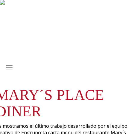
MENÚ
MARY´S PLACE
DINER
s mostramos el último trabajo desarrollado por el equipo
reativo de Engrupo: la carta menú del restaurante Mary´s