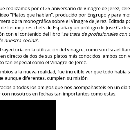
que realizamos por el 25 aniversario de Vinagre de Jerez, ce
l video “Platos que hablan”, producido por Engrupo y para mo
rimera obra monográfica sobre el Vinagre de Jerez. Editada p
 de los mejores chefs de España y un prólogo de Jose Carlos 
n con el contenido del libro “
se trata de profesionales con
e nuestra cocina
”.
rayectoria en la utilización del vinagre, como son Israel R
en directo de dos de sus platos más conocidos, ambos con V
o tan especial como el Vinagre de Jerez.
bios a la nueva realidad, fue increíble ver que todo había 
ue aunque diferentes, cumplen su misión.
racias a todos los amigos que nos acompañasteis en un día ta
r con nosotros en fechas tan importantes como estas.