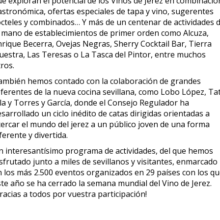
ue exploran el potencial de los Vinos de Jerez en combinació
astronómica, ofertas especiales de tapa y vino, sugerentes
ócteles y combinados… Y más de un centenar de actividades 
a mano de establecimientos de primer orden como Alcuza,
nrique Becerra, Ovejas Negras, Sherry Cocktail Bar, Tierra
uestra, Las Teresas o La Tasca del Pintor, entre muchos
ros.
ambién hemos contado con la colaboración de grandes
eferentes de la nueva cocina sevillana, como Lobo López, Ta
ila y Torres y García, donde el Consejo Regulador ha
sarrollado un ciclo inédito de catas dirigidas orientadas a
cercar el mundo del jerez a un público joven de una forma
ferente y divertida.
n interesantísimo programa de actividades, del que hemos
sfrutado junto a miles de sevillanos y visitantes, enmarcado
n los más 2.500 eventos organizados en 29 países con los q
ste año se ha cerrado la semana mundial del Vino de Jerez.
racias a todos por vuestra participación!