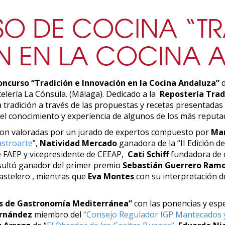
SO DE COCINA “TR
 EN LA COCINA 
Concurso “Tradición e Innovación en la Cocina Andaluza”
d
elería La Cónsula. (Málaga). Dedicado a la
Repostería Trad
la tradición a través de las propuestas y recetas presentadas
el conocimiento y experiencia de algunos de los más reputad
ueron valoradas por un jurado de expertos compuesto por
Man
stroarte
”,
Natividad Mercado
ganadora de la “II Edición d
 FAEP y vicepresidente de CEEAP,
Cati Schiff
fundadora de 
sultó ganador del primer premio
Sebastián Guerrero
Ram
pastelero , mientras que
Eva Montes
con su interpretación d
es de Gastronomía Mediterránea”
con las ponencias y espe
ernández
miembro del
“Consejo Regulador IGP Mantecados y