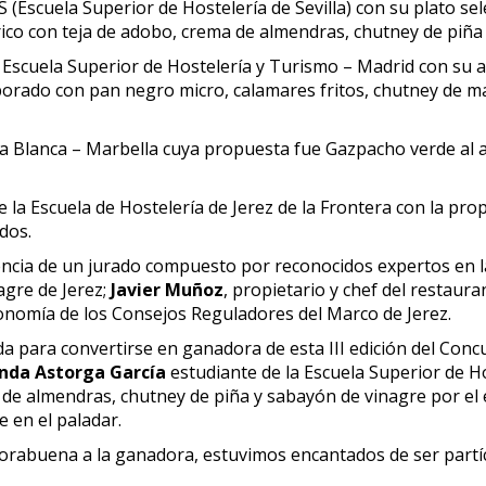
(Escuela Superior de Hostelería de Sevilla) con su plato se
ico con teja de adobo, crema de almendras, chutney de piña
Escuela Superior de Hostelería y Turismo – Madrid con su a
borado con pan negro micro, calamares fritos, chutney de m
rra Blanca – Marbella cuya propuesta fue Gazpacho verde al
la Escuela de Hostelería de Jerez de la Frontera con la propu
dos.
encia de un jurado compuesto por reconocidos expertos en 
agre de Jerez;
Javier Muñoz
, propietario y chef del restaur
nomía de los Consejos Reguladores del Marco de Jerez.
a para convertirse en ganadora de esta III edición del Conc
nda Astorga García
estudiante de la Escuela Superior de Ho
 de almendras, chutney de piña y sabayón de vinagre por el
e en el paladar.
abuena a la ganadora, estuvimos encantados de ser partíc