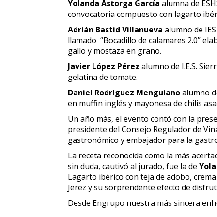
Yolanda Astorga García
alumna de ESHS 
convocatoria compuesto con lagarto ibér
Adrián Bastid Villanueva
alumno de IES 
llamado “Bocadillo de calamares 2.0” ela
gallo y mostaza en grano.
Javier López Pérez
alumno de I.E.S. Sie
gelatina de tomate.
Daniel Rodríguez Menguiano
alumno de 
en muffin inglés y mayonesa de chilis asa
Un año más, el evento contó con la pres
presidente del Consejo Regulador de Vin
gastronómico y embajador para la gastro
La receta reconocida como la más acertad
sin duda, cautivó al jurado, fue la de
Yola
Lagarto ibérico con teja de adobo, crema
Jerez y su sorprendente efecto de disfrut
Desde Engrupo nuestra más sincera enhor