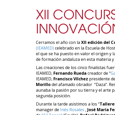
XII CONCUR
INNOVACIÓN
Cerramos el año con la
XII edición del 
(IEAMED)
celebrado en la Escuela de Host
el que se ha puesto en valor el origen y 
de formación andaluza en esta materia y 
Las creaciones de los cinco finalistas f
IEAMED,
Fernando Rueda
creador de “
Ga
IEAMED,
Francisco Vílchez
presidente de
Morillo
del afamado obrador “Daza”. Re
aunaba la pasión por su tierra y el arte 
segunda posición.
Durante la tarde asistimos a los “
Taller
manager de
Inés Rosales
,
José María F