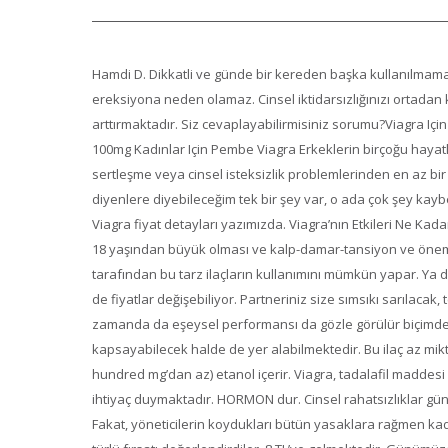
Hamdi D. Dikkatli ve günde bir kereden başka kullanılmamal
ereksiyona neden olamaz. Cinsel iktidarsızlığınızı ortadan ka
arttırmaktadır. Siz cevaplayabilirmisiniz sorumu?Viagra Için
100mg Kadınlar Için Pembe Viagra Erkeklerin birçoğu hayatl
sertleşme veya cinsel isteksizlik problemlerinden en az bir 
diyenlere diyebileceğim tek bir şey var, o ada çok şey kayb
Viagra fiyat detayları yazımızda. Viagra’nın Etkileri Ne Kadar
18 yaşından büyük olması ve kalp-damar-tansiyon ve öneml
tarafından bu tarz ilaçların kullanımını mümkün yapar. Ya d
de fiyatlar değişebiliyor. Partneriniz size sımsıkı sarılac
zamanda da eşeysel performansı da gözle görülür biçimde e
kapsayabilecek halde de yer alabilmektedir. Bu ilaç az mi
hundred mg’dan az) etanol içerir. Viagra, tadalafil maddesi
ihtiyaç duymaktadır. HORMON dur. Cinsel rahatsızlıklar gün
Fakat, yöneticilerin koydukları bütün yasaklara rağmen kad