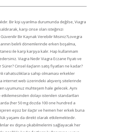
ıdır. Bir kişi uyarılma durumunda değilse, Viagra
ldırarak, karşı cinse olan isteğinizi
 Güvenilir Bir Kaynak Verebilir Misiniz?Lovegra
arının belirli dönemlerinde erken boşalma,
tanesi ile karşı karşıya kalır. Hap kullanmam
edersiniz. Viagra Nedir Viagra Eczane Fiyatı ve
 Sürer? Cinsel ilaçların satış fiyatları ne kadar?
i rahatsızlıklara sahip olmaması erkekler
a internet web üzerindeki alışveriş sitelerinde
ak, ten uyumunuz muhteşem hale gelecek. Aynı
tkilemesinden dolayı istenilen standartları
ktarda (her 50 mg dozda 100 one hundred a
 içeren eşsiz bir ilaçtır ve hemen her erkek buna
lük yaşamı da direkt olarak etkilemektedir.
ınlar ev dışına çıkabilmelerini sağlayacak her