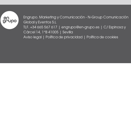
Engrupo. Marketing y Comunicación - N-Group Comunicación
Global y Eventos S.L
TLF. +34 665 567 617 | engrupo@en-grupo.es | C/ Espinosa y
Cárcel 14, 1°B 41005 | Sevilla
Aviso legal
|
Política de privacidad
|
Política de cookies