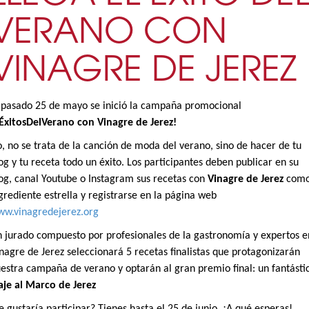
VERANO CON
VINAGRE DE JEREZ
 pasado 25 de mayo se inició la campaña promocional
ÉxitosDelVerano con Vinagre de Jerez!
, no se trata de la canción de moda del verano, sino de hacer de tu
og y tu receta todo un éxito. Los participantes deben publicar en su
og, canal Youtube o Instagram sus recetas con
Vinagre de Jerez
com
grediente estrella y registrarse en la página web
w.vinagredejerez.org
 jurado compuesto por profesionales de la gastronomía y expertos e
nagre de Jerez seleccionará 5 recetas finalistas que protagonizarán
estra campaña de verano y optarán al gran premio final: un fantásti
aje al Marco de Jerez
e gustaría participar? Tienes hasta el 25 de junio, ¡A qué esperas!