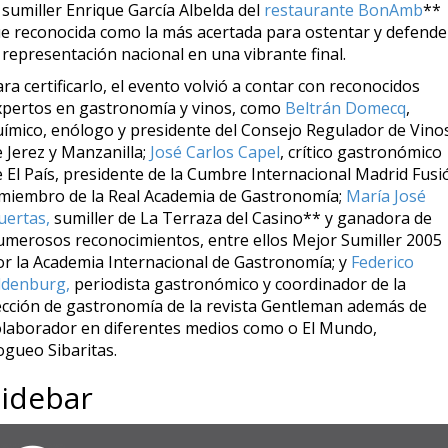
 sumiller Enrique García Albelda del
restaurante BonAmb
**
ue reconocida como la más acertada para ostentar y defende
 representación nacional en una vibrante final.
ra certificarlo, el evento volvió a contar con reconocidos
xpertos en gastronomía y vinos, como
Beltrán Domecq
,
uímico, enólogo y presidente del Consejo Regulador de Vino
 Jerez y Manzanilla;
José Carlos Capel
, crítico gastronómico
e El País, presidente de la Cumbre Internacional Madrid Fusi
 miembro de la Real Academia de Gastronomía;
María José
uertas,
sumiller de La Terraza del Casino** y ganadora de
umerosos reconocimientos, entre ellos Mejor Sumiller 2005
or la Academia Internacional de Gastronomía; y
Federico
ldenburg,
periodista gastronómico y coordinador de la
ección de gastronomía de la revista Gentleman además de
olaborador en diferentes medios como o El Mundo,
ogueo Sibaritas.
Sidebar