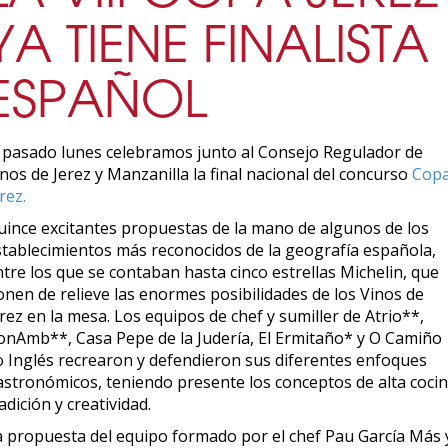
YA TIENE FINALISTA
ESPAÑOL
l pasado lunes celebramos junto al Consejo Regulador de
nos de Jerez y Manzanilla la final nacional del concurso
Cop
rez.
uince excitantes propuestas de la mano de algunos de los
stablecimientos más reconocidos de la geografía española,
tre los que se contaban hasta cinco estrellas Michelin, que
onen de relieve las enormes posibilidades de los Vinos de
rez en la mesa. Los equipos de chef y sumiller de Atrio**,
onAmb**, Casa Pepe de la Judería, El Ermitaño* y O Camiño
o Inglés recrearon y defendieron sus diferentes enfoques
astronómicos, teniendo presente los conceptos de alta cocin
adición y creatividad.
a propuesta del equipo formado por el chef Pau García Más 