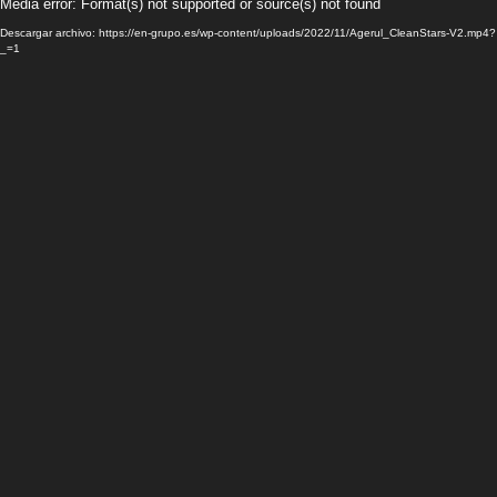
eproductor
Media error: Format(s) not supported or source(s) not found
e
Descargar archivo: https://en-grupo.es/wp-content/uploads/2022/11/Agerul_CleanStars-V2.mp4?
deo
_=1