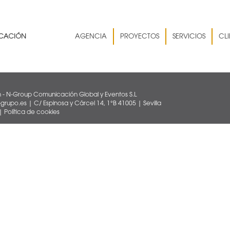
AGENCIA
PROYECTOS
SERVICIOS
CLI
 - N-Group Comunicación Global y Eventos S.L
rupo.es | C/ Espinosa y Cárcel 14, 1°B 41005 | Sevilla
|
Política de cookies