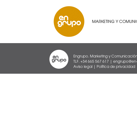
Engrupo. Marketing y Comunicación
TLF. +34 665 567 617 | engrupo@en-g
Aviso legal
|
Política de privacidad