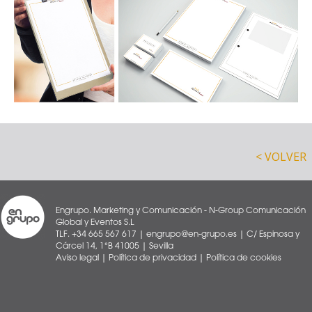
< VOLVER
Engrupo. Marketing y Comunicación - N-Group Comunicación
Global y Eventos S.L
TLF. +34 665 567 617 | engrupo@en-grupo.es | C/ Espinosa y
Cárcel 14, 1°B 41005 | Sevilla
Aviso legal
|
Política de privacidad
|
Política de cookies