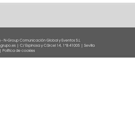
 - N-Group Comunicación Global y Eventos S.L
rupo.es | C/ Espinosa y Cárcel 14, 1°B 41005 | Sevilla
|
Política de cookies