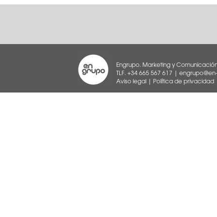
Engrupo. Marketing y Comunicación
TLF. +34 665 567 617 | engrupo@en-g
Aviso legal
|
Política de privacidad