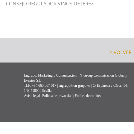
CONSEJO REGULADOR VINOS DE JEREZ
< VOLVER
Engrupo. Marketing y Comunicación - N-Group Comunicación Global y
Eventos S.L
TLF. +34 665 567 617 | engrupo@en-grupo.es | C/ Espinosa y Cárcel 14,
1°B 41005 | Sevilla
Aviso legal
|
Política de privacidad
|
Política de cookies