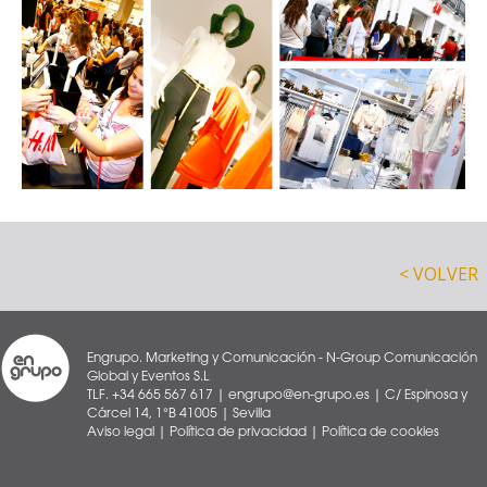
< VOLVER
Engrupo. Marketing y Comunicación - N-Group Comunicación
Global y Eventos S.L
TLF. +34 665 567 617 | engrupo@en-grupo.es | C/ Espinosa y
Cárcel 14, 1°B 41005 | Sevilla
Aviso legal
|
Política de privacidad
|
Política de cookies