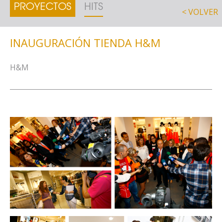
PROYECTOS
HITS
< VOLVER
INAUGURACIÓN TIENDA H&M
H&M