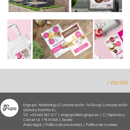
< VOLVER
Engrupo. Marketing y Comunicación - N-Group Comunicación
Global y Eventos S.L
TLF. +34 665 567 617 | engrupo@en-grupo.es | C/ Espinosa y
Cárcel 14, 1°B 41005 | Sevilla
Aviso legal
|
Política de privacidad
|
Política de cookies