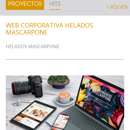
PROYECTOS
HITS
< VOLVER
WEB CORPORATIVA HELADOS
MASCARPONE
HELADOS MASCARPONE