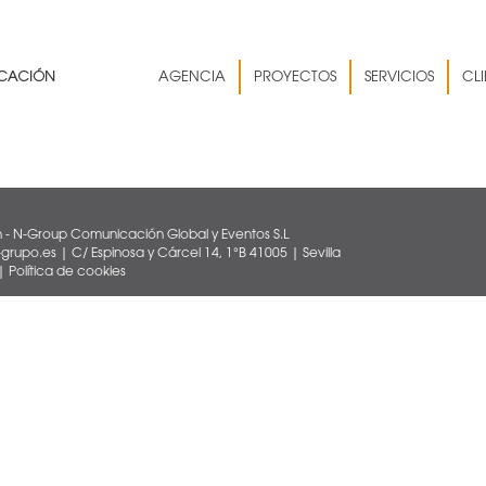
AGENCIA
PROYECTOS
SERVICIOS
CLI
 - N-Group Comunicación Global y Eventos S.L
rupo.es | C/ Espinosa y Cárcel 14, 1°B 41005 | Sevilla
|
Política de cookies