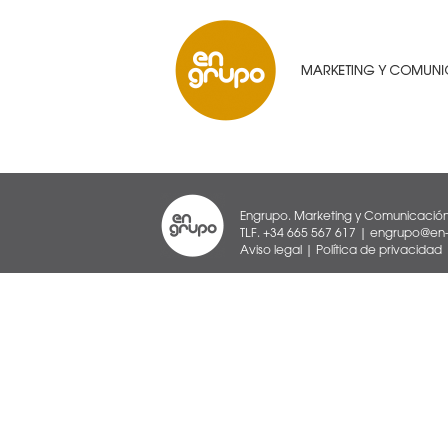
Engrupo. Marketing y Comunicación
TLF. +34 665 567 617 | engrupo@en-g
Aviso legal
|
Política de privacidad