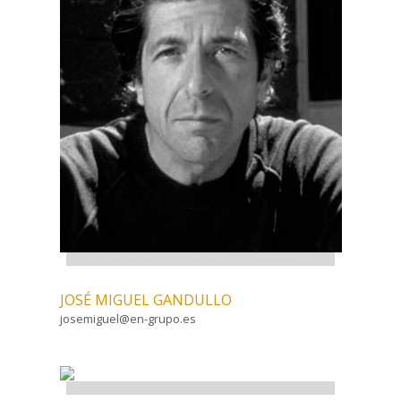
JOSÉ MIGUEL GANDULLO
josemiguel@en-grupo.es