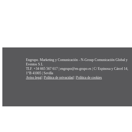
Engrupo. Marketing y Comunicación - N-Group Comunicación Global y
Eventos S.L
TLF. +34 665 567 617 | engrupo@en-grupo.es | C/ Espinosa y Cárcel 14,
1°B 41005 | Sevilla
Aviso legal
|
Política de privacidad
|
Política de cookies