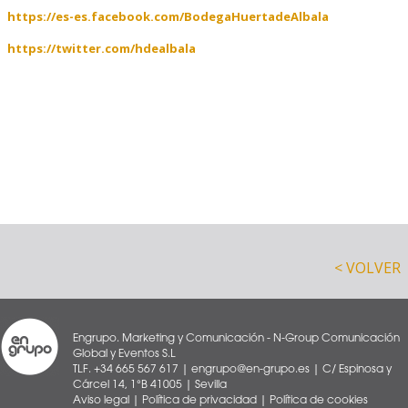
https://es-es.facebook.com/BodegaHuertadeAlbala
https://twitter.com/hdealbala
< VOLVER
Engrupo. Marketing y Comunicación - N-Group Comunicación
Global y Eventos S.L
TLF. +34 665 567 617 | engrupo@en-grupo.es | C/ Espinosa y
Cárcel 14, 1°B 41005 | Sevilla
Aviso legal
|
Política de privacidad
|
Política de cookies